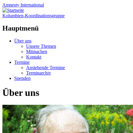
Amnesty
International
Kolumbien-Koordinationsgruppe
Hauptmenü
Zum
Über uns
Inhalt
Unsere Themen
springen
Mitmachen
Kontakt
Termine
Anstehende Termine
Terminarchiv
Spenden
Über uns