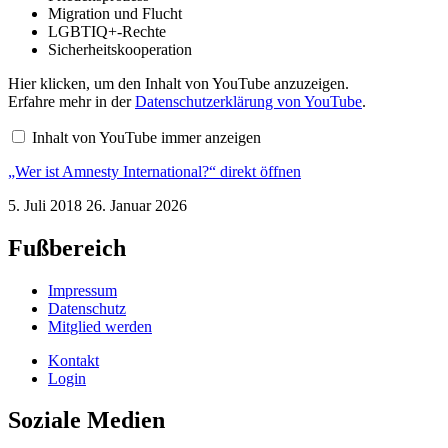
Migration und Flucht
LGBTIQ+-Rechte
Sicherheitskooperation
„Wer
Hier klicken, um den Inhalt von YouTube anzuzeigen.
ist
Erfahre mehr in der
Datenschutzerklärung von YouTube
.
Amnesty
International?“
Inhalt von YouTube immer anzeigen
von
YouTube
„Wer ist Amnesty International?“ direkt öffnen
anzeigen
5. Juli 2018
26. Januar 2026
Fußbereich
Impressum
Datenschutz
Mitglied werden
Kontakt
Login
Soziale Medien