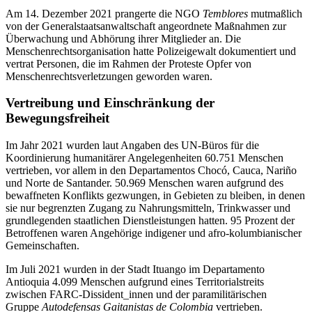
Am 14. Dezember 2021 prangerte die NGO
Temblores
mutmaßlich
von der Generalstaatsanwaltschaft angeordnete Maßnahmen zur
Überwachung und Abhörung ihrer Mitglieder an. Die
Menschenrechtsorganisation hatte Polizeigewalt dokumentiert und
vertrat Personen, die im Rahmen der Proteste Opfer von
Menschenrechtsverletzungen geworden waren.
Vertreibung und Einschränkung der
Bewegungsfreiheit
Im Jahr 2021 wurden laut Angaben des UN-Büros für die
Koordinierung humanitärer Angelegenheiten 60.751 Menschen
vertrieben, vor allem in den Departamentos Chocó, Cauca, Nariño
und Norte de Santander. 50.969 Menschen waren aufgrund des
bewaffneten Konflikts gezwungen, in Gebieten zu bleiben, in denen
sie nur begrenzten Zugang zu Nahrungsmitteln, Trinkwasser und
grundlegenden staatlichen Dienstleistungen hatten. 95 Prozent der
Betroffenen waren Angehörige indigener und afro-kolumbianischer
Gemeinschaften.
Im Juli 2021 wurden in der Stadt Ituango im Departamento
Antioquia 4.099 Menschen aufgrund eines Territorialstreits
zwischen FARC-Dissident_innen und der paramilitärischen
Gruppe
Autodefensas Gaitanistas de Colombia
vertrieben.