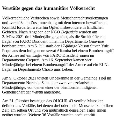
Verstöße gegen das humanitäre Völkerrecht
Völkerrechtliche Verbrechen sowie Menschenrechtsverletzungen
und -verstöße im Zusammenhang mit dem internen bewaffneten
Konflikt forderten weiterhin Opfer, insbesondere in ländlichen
Gebieten. Nach Angaben der NGO
Dejusticia
wurden am
2. März 2021 drei Minderjährige getötet, als die Streitkräfte ein
Lager von FARC-Dissident_innen im Departamento Guaviare
bombardierten. Am 5. Juli starb der 17-jährige Yeison Stiven Yule
Pequi aus dem Indigenenreservat Altamira bei einem Bombenangriff
der Armee auf ein Lager von FARC-Dissident_innen im
Departamento Caquetá. Am 16. September kamen vier
Minderjährige bei einem Bombenangriff der Armee auf ein ELN-
Lager im Departamento Chocó ums Leben.
Am 9. Oktober 2021 töteten Unbekannte in der Gemeinde Tibú im
Departamento Norte de Santander zwei venezolanische
Minderjährige, von denen einer der binationalen indigenen
Gemeinschaft der
Wayuu
angehörte.
Am 31. Oktober bestätigte das OHCHR 43 verübte Massaker,
definiert als Vorfälle, bei denen drei oder mehr Menschen zur selben
Zeit, am selben Ort und von mutmaßlich denselben Täter_innen
getötet wurden. Weitere 36 Vorfälle wurden noch geprüft.