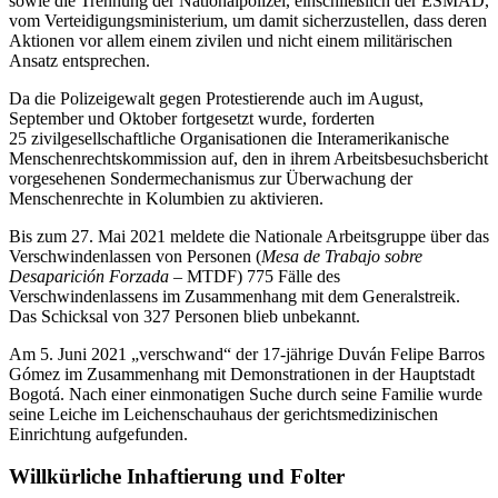
sowie die Trennung der Nationalpolizei, einschließlich der ESMAD,
vom Verteidigungsministerium, um damit sicherzustellen, dass deren
Aktionen vor allem einem zivilen und nicht einem militärischen
Ansatz entsprechen.
Da die Polizeigewalt gegen Protestierende auch im August,
September und Oktober fortgesetzt wurde, forderten
25 zivilgesellschaftliche Organisationen die Interamerikanische
Menschenrechtskommission auf, den in ihrem Arbeitsbesuchsbericht
vorgesehenen Sondermechanismus zur Überwachung der
Menschenrechte in Kolumbien zu aktivieren.
Bis zum 27. Mai 2021 meldete die Nationale Arbeitsgruppe über das
Verschwindenlassen von Personen (
Mesa de Trabajo sobre
Desaparición Forzada
– MTDF) 775 Fälle des
Verschwindenlassens im Zusammenhang mit dem Generalstreik.
Das Schicksal von 327 Personen blieb unbekannt.
Am 5. Juni 2021 „verschwand“ der 17-jährige Duván Felipe Barros
Gómez im Zusammenhang mit Demonstrationen in der Hauptstadt
Bogotá. Nach einer einmonatigen Suche durch seine Familie wurde
seine Leiche im Leichenschauhaus der gerichtsmedizinischen
Einrichtung aufgefunden.
Willkürliche Inhaftierung und Folter