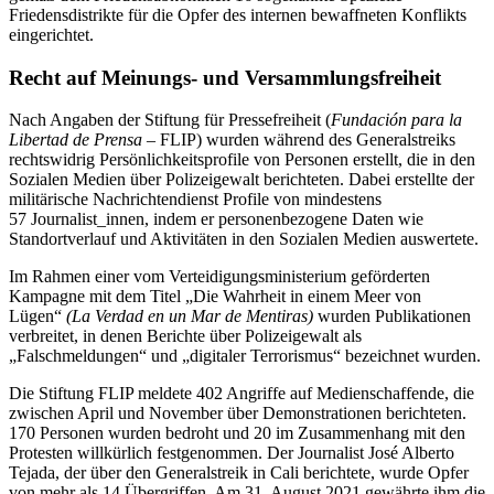
Friedensdistrikte für die Opfer des internen bewaffneten Konflikts
eingerichtet.
Recht auf Meinungs- und Versammlungsfreiheit
Nach Angaben der Stiftung für Pressefreiheit (
Fundación para la
Libertad de Prensa
– FLIP) wurden während des Generalstreiks
rechtswidrig Persönlichkeitsprofile von Personen erstellt, die in den
Sozialen Medien über Polizeigewalt berichteten. Dabei erstellte der
militärische Nachrichtendienst Profile von mindestens
57 Journalist_innen, indem er personenbezogene Daten wie
Standortverlauf und Aktivitäten in den Sozialen Medien auswertete.
Im Rahmen einer vom Verteidigungsministerium geförderten
Kampagne mit dem Titel „Die Wahrheit in einem Meer von
Lügen“
(La Verdad en un Mar de Mentiras)
wurden Publikationen
verbreitet, in denen Berichte über Polizeigewalt als
„Falschmeldungen“ und „digitaler Terrorismus“ bezeichnet wurden.
Die Stiftung FLIP meldete 402 Angriffe auf Medienschaffende, die
zwischen April und November über Demonstrationen berichteten.
170 Personen wurden bedroht und 20 im Zusammenhang mit den
Protesten willkürlich festgenommen. Der Journalist José Alberto
Tejada, der über den Generalstreik in Cali berichtete, wurde Opfer
von mehr als 14 Übergriffen. Am 31. August 2021 gewährte ihm die