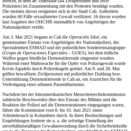
Bericht, in dem 46 Todesfälle (44 Zivilpersonen und zwei
Polizisten) im Zusammenhang mit den Protesten bestätigt wurden.
Die meisten davon ereigneten sich in der Stadt Cali. Außerdem
wurden 60 Fälle sexualisierter Gewalt verifiziert. 16 davon wurden
laut Angaben des OHCHR mutmaßlich von Angehörigen der
Nationalpolizei verübt.
Am 3. Mai 2021 begann in Cali die
Operación Siloé
, ein
gemeinsamer Einsatz von Angehörigen der Nationalpolizei, der
Spezialeinheit ESMAD und der polizeilichen Sondereinsatzgruppe
(
Grupo de Operaciones Especiales
– GOES), bei dem tödliche
Waffen gegen friedliche Demonstrierende eingesetzt wurden.
Während einer Mahnwache für die Opfer von Polizeigewalt wurde
Kevin Agudelo durch Polizeikugeln getötet. Am 9. und 28. Mai
griffen bewaffnete Zivilpersonen mit polizeilicher Duldung bzw.
Unterstützung Demonstrierende in Cali an, ein Anzeichen für die
Verfestigung eines urbanen Paramilitarismus.
Nachdem bei der Interamerikanischen Menschenrechtskommission
zahlreiche Beschwerden über den Einsatz des Militärs und die
Reaktion der Polizei auf die Demonstrationen eingegangen waren,
führte die Kommission vom 8. bis 10. Juni 2021 einen
Arbeitsbesuch in Kolumbien durch. In ihren Beobachtungen und
Empfehlungen forderte sie u. a. die sofortige Einstellung der
unverhältnismäßigen Gewaltanwendung durch die Sicherheitskräfte