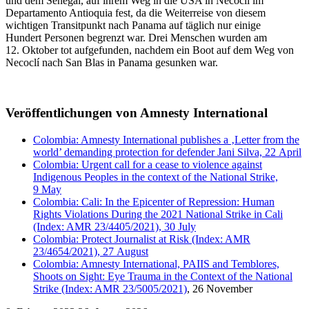
und dem Senegal, auf ihrem Weg in die USA in Necoclí im
Departamento Antioquia fest, da die Weiterreise von diesem
wichtigen Transitpunkt nach Panama auf täglich nur einige
Hundert Personen begrenzt war. Drei Menschen wurden am
12. Oktober tot aufgefunden, nachdem ein Boot auf dem Weg von
Necoclí nach San Blas in Panama gesunken war.
Veröffentlichungen von Amnesty International
Colombia: Amnesty International publishes a ‚Letter from the
world’ demanding protection for defender Jani Silva, 22 April
Colombia: Urgent call for a cease to violence against
Indigenous Peoples in the context of the National Strike,
9 May
Colombia: Cali: In the Epicenter of Repression: Human
Rights Violations During the 2021 National Strike in Cali
(Index: AMR 23/4405/2021), 30 July
Colombia: Protect Journalist at Risk (Index: AMR
23/4654/2021), 27 August
Colombia: Amnesty International, PAIIS and Temblores,
Shoots on Sight: Eye Trauma in the Context of the National
Strike (Index: AMR 23/5005/2021)
, 26 November