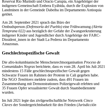
Reservat Río Murindó und Oracio Carupia, ein Angehöriger der
indigenen Gemeinschaft Embera Eyábida, durch die Explosion von
Landminen in der Gemeinde Dabeiba im Departamento Antioquia
getötet.
Am 28. September 2021 sprach das Büro der
Ombudsperson
(Defensoría del Pueblo)
eine Frühwarnung
(Alerta
Temprana 022)
aus bezüglich der Gefahr der Zwangsrekrutierung
indigener Kinder und Jugendlicher durch Angehörige der FARC-
Dissident_innen in der Stadt La Pedrera im Departamento
Amazonas.
Geschlechtsspezifische Gewalt
Die afro-kolumbianische Menschenrechtsorganisation
Proceso de
Comunidades Negras
berichtete, dass es vom 28. April bis Juli 2021
mindestens 15 Fälle geschlechtsspezifischer Gewalt gegen
Schwarze Frauen im Rahmen der Proteste in Cali gegeben habe.
Die NGO
Temblores
meldete zudem, dass 491 Frauen im
Zusammenhang mit Demonstrationen Polizeigewalt erlebten und
35 Frauen Opfer sexualisierter Gewalt durch Staatsbedienstete
wurden.
Im Juli 2021 legte das zivilgesellschaftliche Netzwerk
Cinco
Claves
der Sondergerichtsbarkeit für den Frieden (
Jurisdicción