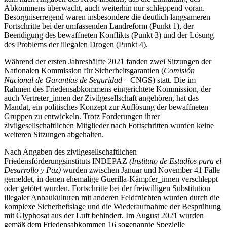
Abkommens überwacht, auch weiterhin nur schleppend voran.
Besorgniserregend waren insbesondere die deutlich langsameren
Fortschritte bei der umfassenden Landreform (Punkt 1), der
Beendigung des bewaffneten Konflikts (Punkt 3) und der Lösung
des Problems der illegalen Drogen (Punkt 4).
Während der ersten Jahreshälfte 2021 fanden zwei Sitzungen der
Nationalen Kommission für Sicherheitsgarantien (
Comisión
Nacional de Garantías de Seguridad
– CNGS) statt. Die im
Rahmen des Friedensabkommens eingerichtete Kommission, der
auch Vertreter_innen der Zivilgesellschaft angehören, hat das
Mandat, ein politisches Konzept zur Auflösung der bewaffneten
Gruppen zu entwickeln. Trotz Forderungen ihrer
zivilgesellschaftlichen Mitglieder nach Fortschritten wurden keine
weiteren Sitzungen abgehalten.
Nach Angaben des zivilgesellschaftlichen
Friedensförderungsinstituts INDEPAZ
(Instituto de Estudios para el
Desarrollo y Paz)
wurden zwischen Januar und November 41 Fälle
gemeldet, in denen ehemalige Guerilla-Kämpfer_innen verschleppt
oder getötet wurden. Fortschritte bei der freiwilligen Substitution
illegaler Anbaukulturen mit anderen Feldfrüchten wurden durch die
komplexe Sicherheitslage und die Wiederaufnahme der Besprühung
mit Glyphosat aus der Luft behindert. Im August 2021 wurden
gemäß dem Friedensabkommen 16 sogenannte Spezielle