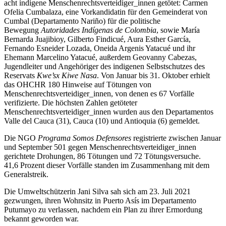
acht indigene Menschenrechtsverteidiger_innen getötet: Carmen
Ofelia Cumbalaza, eine Vorkandidatin für den Gemeinderat von
Cumbal (Departamento Nariño) für die politische
Bewegung
Autoridades Indígenas de Colombia
, sowie María
Bernarda Juajibioy, Gilberto Findicué, Aura Esther García,
Fernando Esneider Lozada, Oneida Argenis Yatacué und ihr
Ehemann Marcelino Yatacué, außerdem Geovanny Cabezas,
Jugendleiter und Angehöriger des indigenen Selbstschutzes des
Reservats
Kwe’sx Kiwe Nasa
. Von Januar bis 31. Oktober erhielt
das OHCHR 180 Hinweise auf Tötungen von
Menschenrechtsverteidiger_innen, von denen es 67 Vorfälle
verifizierte. Die höchsten Zahlen getöteter
Menschenrechtsverteidiger_innen wurden aus den Departamentos
Valle del Cauca (31), Cauca (10) und Antioquia (6) gemeldet.
Die NGO
Programa Somos Defensores
registrierte zwischen Januar
und September 501 gegen Menschenrechtsverteidiger_innen
gerichtete Drohungen, 86 Tötungen und 72 Tötungsversuche.
41,6 Prozent dieser Vorfälle standen im Zusammenhang mit dem
Generalstreik.
Die Umweltschützerin Jani Silva sah sich am 23. Juli 2021
gezwungen, ihren Wohnsitz in Puerto Asís im Departamento
Putumayo zu verlassen, nachdem ein Plan zu ihrer Ermordung
bekannt geworden war.