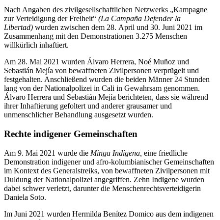
Nach Angaben des zivilgesellschaftlichen Netzwerks „Kampagne
zur Verteidigung der Freiheit“
(La Campaña Defender la
Libertad)
wurden zwischen dem 28. April und 30. Juni 2021 im
Zusammenhang mit den Demonstrationen 3.275 Menschen
willkürlich inhaftiert.
Am 28. Mai 2021 wurden Álvaro Herrera, Noé Muñoz und
Sebastián Mejía von bewaffneten Zivilpersonen verprügelt und
festgehalten. Anschließend wurden die beiden Männer 24 Stunden
lang von der Nationalpolizei in Cali in Gewahrsam genommen.
Álvaro Herrera und Sebastián Mejía berichteten, dass sie während
ihrer Inhaftierung gefoltert und anderer grausamer und
unmenschlicher Behandlung ausgesetzt wurden.
Rechte indigener Gemeinschaften
Am 9. Mai 2021 wurde die
Minga Indígena
,
eine friedliche
Demonstration indigener und afro-kolumbianischer Gemeinschaften
im Kontext des Generalstreiks, von bewaffneten Zivilpersonen mit
Duldung der Nationalpolizei angegriffen. Zehn Indigene wurden
dabei schwer verletzt, darunter die Menschenrechtsverteidigerin
Daniela Soto.
Im Juni 2021 wurden Hermilda Benítez Domico aus dem indigenen